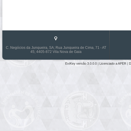
C. Negócios da Junqueira, SA; Rua Junqueira de Cima, 71 - AT
45; 4405-872 Vila Nova de Gaia
EvtKey versão
3.0.0.0
| Licenciado a
APER
|
D