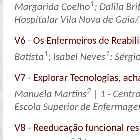
1
Margarida Coelho
; Dalila Bri
Hospitalar Vila Nova de Gaia
V6 - Os Enfermeiros de Reabil
1
1
Batista
; Isabel Neves
; Sérgi
V7 - Explorar Tecnologias, ach
2
Manuela Martins
| 1 - Centr
Escola Superior de Enfermage
V8 - Reeducação funcional resp