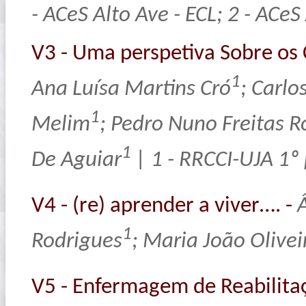
- ACeS Alto Ave - ECL; 2 - ACe
V3 - Uma perspetiva Sobre os
1
Ana Luísa Martins Cró
; Carl
1
Melim
; Pedro Nuno Freitas 
1
De Aguiar
| 1 - RRCCI-UJA 1º
V4 - (re) aprender a viver…. -
1
Rodrigues
; Maria João Olivei
V5 - Enfermagem de Reabili