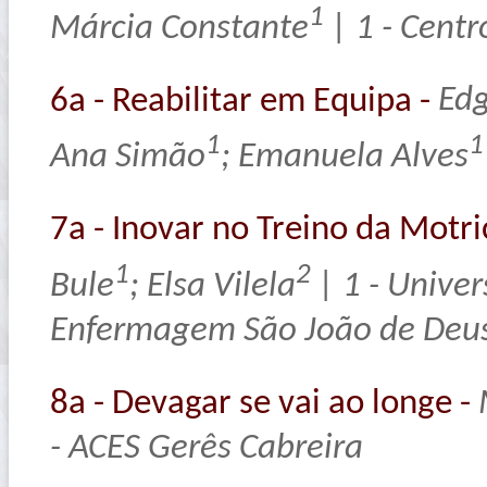
1
Márcia Constante
| 1 - Cent
6a - Reabilitar em Equipa -
Edg
1
1
Ana Simão
; Emanuela Alves
7a - Inovar no Treino da Motri
1
2
Bule
; Elsa Vilela
| 1 - Univer
Enfermagem São João de Deus; 
8a - Devagar se vai ao longe -
- ACES Gerês Cabreira